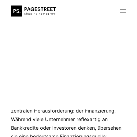
Fördermittelberatung (F&E)
Energieberatung
Datenschutz & Compliance
Finanzierungsberatung
Fördermittel als Kapitalquelle
nutzen:
Der strategische Wegweiser für
Unternehmen
Kontakt
Wer ein Unternehmen gründet oder
weiterentwickeln möchte, steht vor einer
zentralen Herausforderung: der Finanzierung.
Während viele Unternehmer reflexartig an
Bankkredite oder Investoren denken, übersehen
sie eine bedeutsame Finanzierungsquelle: